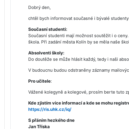
Dobrý den,
chtěl bych informovat současné i bývalé studenty 
Současní studenti:
Současní studenti mají možnost soutěžit i o ceny.
škola. Při zadání města Kolín by se měla naše ško
Absolventi školy:
Do doutěže se může hlásit každý, tedy i naši abso
V budoucnu budou odstraněny záznamy mailových a
Pro učitele
:
Vážené kolegyně a kolegové, prosím berte tuto zp
Kde zjistím více informací a kde se mohu registr
https://ris.uhk.cz/iq/
S přáním hezkého dne
Jan Tříska