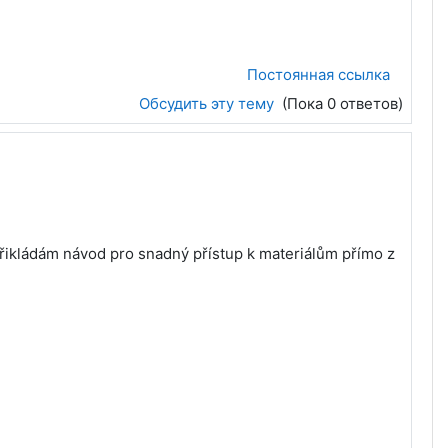
Постоянная ссылка
Обсудить эту тему
(Пока 0 ответов)
řikládám návod pro snadný přístup k materiálům přímo z