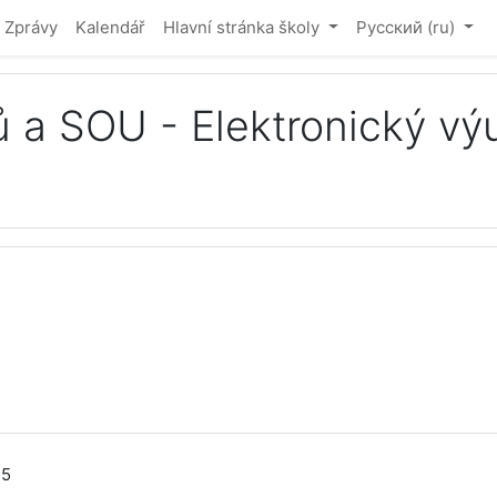
Zprávy
Kalendář
Hlavní stránka školy
Русский ‎(ru)‎
ů a SOU - Elektronický v
35