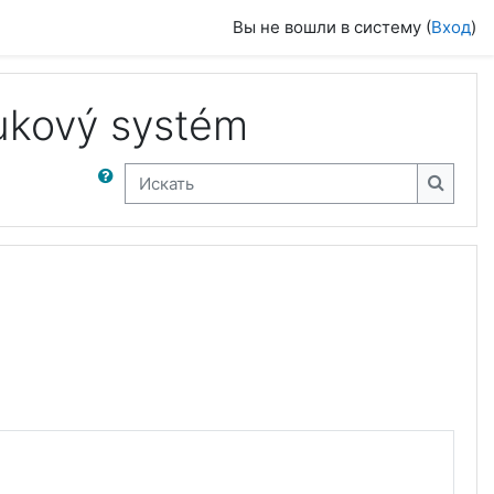
Вы не вошли в систему (
Вход
)
ýukový systém
Искать
Искать