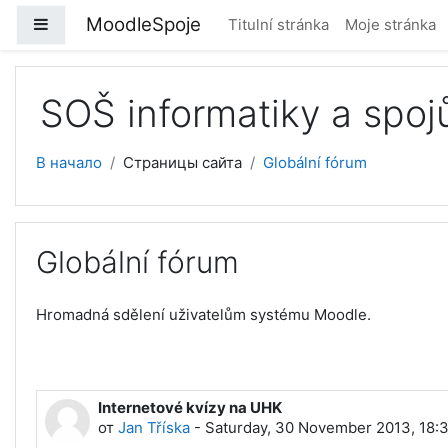
Перейти к основному содержанию
MoodleSpoje
Боковая панель
Titulní stránka
Moje stránka
SOŠ informatiky a spoj
В начало
Страницы сайта
Globální fórum
Globální fórum
Hromadná sdělení uživatelům systému Moodle.
Internetové kvízy na UHK
от
Jan Tříska
-
Saturday, 30 November 2013, 18: