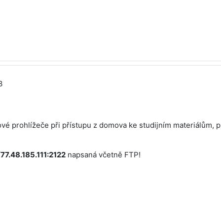
3
vé prohlížeče při přístupu z domova ke studijním materiálům, p
/77.48.185.111:2122
napsaná včetně FTP!